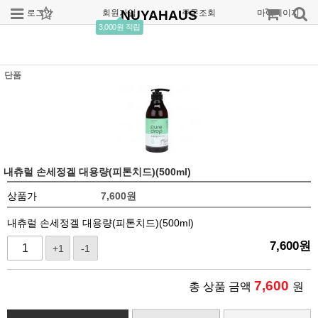
로그인
회원가입
NUYAHAUS
주문조회
마이페이지
3,000원 적립
단품
내츄럴 손세정겔 대용량(피톤치드)(500ml)
상품가
7,600
원
내츄럴 손세정겔 대용량(피톤치드)(500ml)
7,600
원
+1
-1
7,600
총 상품 금액
원