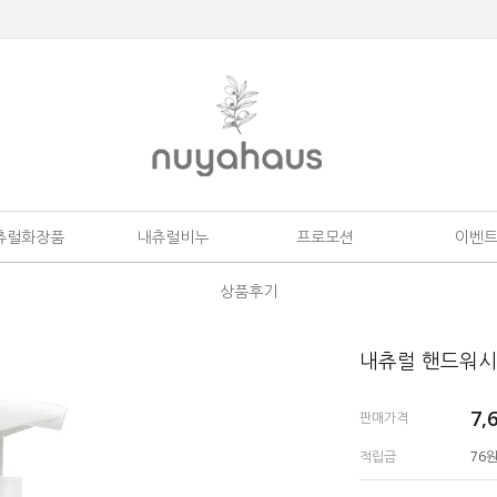
츄럴화장품
내츄럴비누
프로모션
이벤
상품후기
내츄럴 핸드워시
7,
판매가격
적립금
76