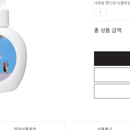
내츄럴 핸드워시(플로럴
총 상품 금액
연관상품추천
상품후기