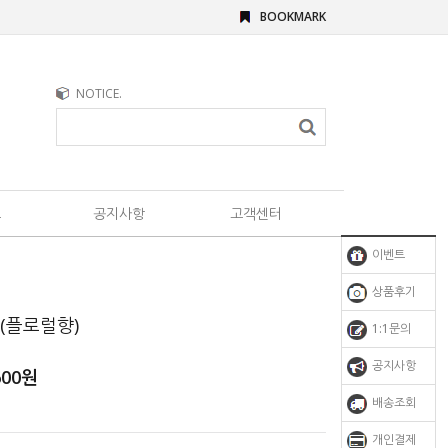
BOOKMARK
NOTICE.
트
공지사항
고객센터
이벤트
상품후기
(플로럴향)
1:1문의
공지사항
600
원
배송조회
원
개인결제