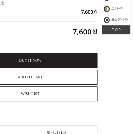
향)
고객센터
7,600
원
오늘본상품
7,600
T O P
원
BUY IT NOW
ADD TO CART
WISH LIST
문의게시판