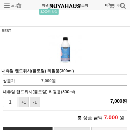
로그인
회원가입
NUYAHAUS
주문조회
마이페이지
3,000원 적립
BEST
내츄럴 핸드워시(플로럴) 리필용(300ml)
상품가
7,000
원
내츄럴 핸드워시(플로럴) 리필용(300ml)
7,000
원
+1
-1
7,000
총 상품 금액
원