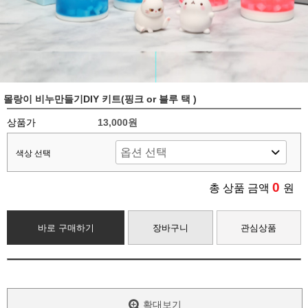
몰랑이 비누만들기DIY 키트(핑크 or 블루 택 )
상품가
13,000원
색상 선택
0
총 상품 금액
원
바로 구매하기
장바구니
관심상품
확대보기