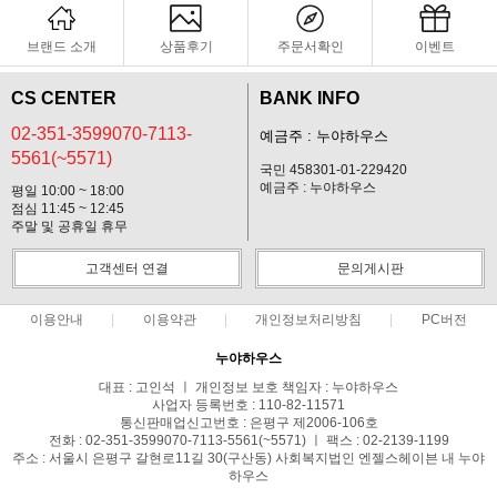
브랜드 소개
상품후기
주문서확인
이벤트
CS CENTER
BANK INFO
02-351-3599070-7113-
예금주 : 누야하우스
5561(~5571)
국민 458301-01-229420
예금주 : 누야하우스
평일 10:00 ~ 18:00
점심 11:45 ~ 12:45
주말 및 공휴일 휴무
고객센터 연결
문의게시판
이용안내
이용약관
개인정보처리방침
PC버전
누야하우스
대표 : 고인석 ㅣ 개인정보 보호 책임자 : 누야하우스
사업자 등록번호 : 110-82-11571
통신판매업신고번호 : 은평구 제2006-106호
전화 : 02-351-3599070-7113-5561(~5571) ㅣ 팩스 : 02-2139-1199
주소 : 서울시 은평구 갈현로11길 30(구산동) 사회복지법인 엔젤스헤이븐 내 누야
하우스