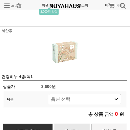
로그인
회원가입
NUYAHAUS
주문조회
마이페이지
3,000원 적립
세안용
건강비누 4종/택1
상품가
3,600원
제품
0
총 상품 금액
원