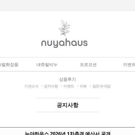
츄럴화장품
내츄럴비누
프로모션
이벤
상품후기
기관소식
공지사항
이벤트
리뷰
질문과 대답
공지사항
누야하우스 2026년 1차추경 예산서 공개