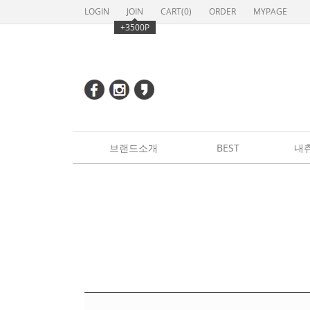
LOGIN
JOIN
CART(
0
)
ORDER
MYPAGE
+3500P
브랜드소개
BEST
내