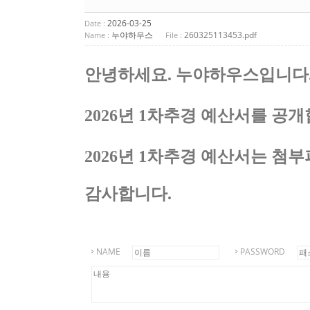
2026-03-25
Date :
누야하우스
260325113453.pdf
Name :
File :
안녕하세요
.
누야하우스입니다
2026
년
1
차추경 예산서를 공개
2026
년
1
차추경 예산서는 첨부
감사합니다
.
NAME
PASSWORD