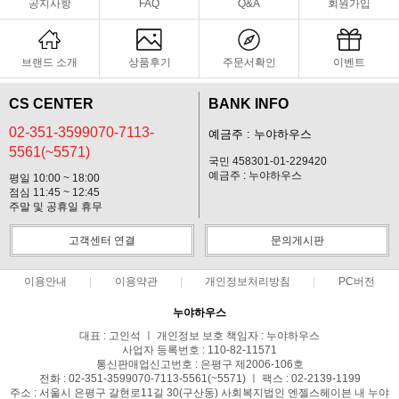
공지사항
FAQ
Q&A
회원가입
브랜드 소개
상품후기
주문서확인
이벤트
CS CENTER
BANK INFO
02-351-3599070-7113-
예금주 : 누야하우스
5561(~5571)
국민 458301-01-229420
예금주 : 누야하우스
평일 10:00 ~ 18:00
점심 11:45 ~ 12:45
주말 및 공휴일 휴무
고객센터 연결
문의게시판
이용안내
이용약관
개인정보처리방침
PC버전
누야하우스
대표 : 고인석 ㅣ 개인정보 보호 책임자 : 누야하우스
사업자 등록번호 : 110-82-11571
통신판매업신고번호 : 은평구 제2006-106호
전화 : 02-351-3599070-7113-5561(~5571) ㅣ 팩스 : 02-2139-1199
주소 : 서울시 은평구 갈현로11길 30(구산동) 사회복지법인 엔젤스헤이븐 내 누야