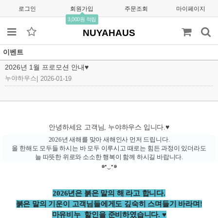
로그인
회원가입
주문조회
마이페이지
3,000원 적립
NUYAHAUS
이벤트
2026년 1월 프로모션 안내♥
누야하우스
|
2026-01-19
안녕하세요 고객님, 누야하우스 입니다.♥
2026년 새해를 맞아 새해인사 먼저 드립니다.
올 한해도 모두들 하시는 바 모두 이루시고 때로는 힘든 과정이 있더라도
늘 따뜻한 위로와 소소한 행복이 함께 하시길 바랍니다.
๑•‿•๑
2026년은 붉은 말의 해 라고 합니다.
붉은 말의 기운이 고객님들에게도 깊숙히 스며들기 바라며!
마유비누 할인을 준비하였습니다. ♥