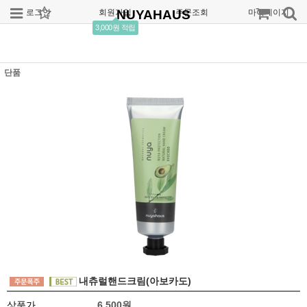
로그인
회원가입
NUYAHAUS
주문조회
마이페이지
3,000원 적립
단품
내츄럴핸드크림(아보카도)
상품가
6,500원