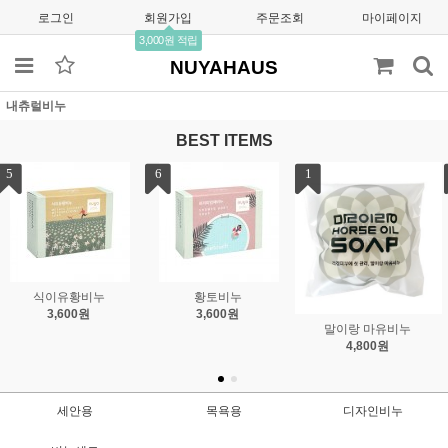
로그인
회원가입
주문조회
마이페이지
3,000원 적립
NUYAHAUS
내츄럴비누
BEST ITEMS
1
2
3
요쿠르트비누
어성초비누
8,800원
6,050원
말이랑 마유비누
4,800원
세안용
목욕용
디자인비누