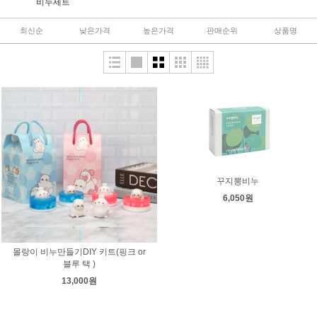
비누세트
최신순
낮은가격
높은가격
판매순위
상품명
꾸지뽕비누
6,050원
몰랑이 비누만들기DIY 키트(핑크 or
블루 택 )
13,000원