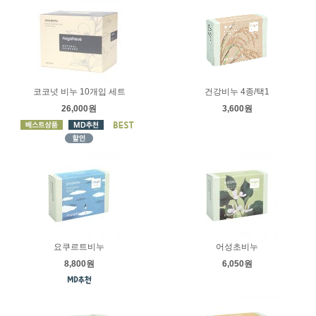
코코넛 비누 10개입 세트
건강비누 4종/택1
26,000원
3,600원
요쿠르트비누
어성초비누
8,800원
6,050원