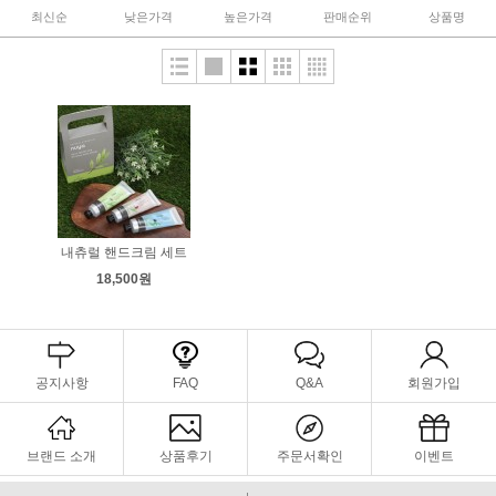
최신순
낮은가격
높은가격
판매순위
상품명
내츄럴 핸드크림 세트
18,500원
공지사항
FAQ
Q&A
회원가입
브랜드 소개
상품후기
주문서확인
이벤트