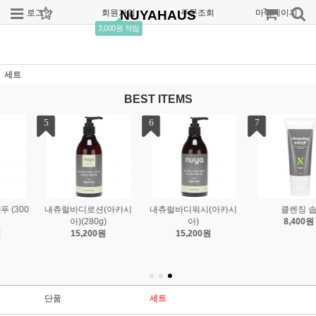
로그인
회원가입
NUYAHAUS
주문조회
마이페이지
3,000원 적립
세트
BEST ITEMS
7
디워시(아카시
클렌징 솝
아)
8,400원
5,200원
단품
세트